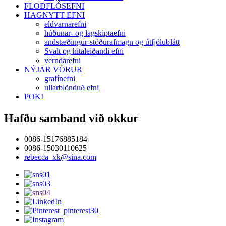
FLOÐFLÓSEFNI
HAGNYTT EFNI
eldvarnarefni
húðunar- og lagskiptaefni
andstæðingur-stöðurafmagn og útfjólublátt
Svalt og hitaleiðandi efni
verndarefni
NÝJAR VÖRUR
grafínefni
ullarblönduð efni
POKI
Hafðu samband við okkur
0086-15176885184
0086-15030110625
rebecca_xk@sina.com