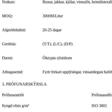
Notkun:
Buxur, jakkar, kjólar, vinnuföt, heimilistextíl
MOQ:
3000M/Litur
Afgreiðslutími:
20-25 dagar
Greiðsla:
(T/T), (L/C), (D/P)
Dæmi:
Ókeypis sýnishorn
Athugasemd:
Fyrir frekari upplýsingar, vinsamlegast ha
3. PRÓFUNARSKÝRSLA
Prófunaratriði
Prófunaraðfe
Þyngd efnis g/m²
ISO 3801