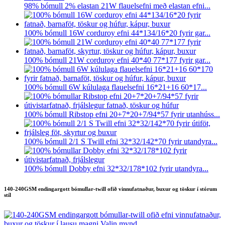
98% bómull 2% elastan 21W flauelsefni með elastan efni...
100% bómull 16W corduroy efni 44*134/16*20 fyrir gar...
100% bómull 21W corduroy efni 40*40 77*177 fyrir gar...
100% bómull 6W kúlulaga flauelsefni 16*21+16 60*17...
100% bómull Ribstop efni 20+7*20+7/94*57 fyrir utanhúss...
100% bómull 2/1 S Twill efni 32*32/142*70 fyrir utandyra...
100% bómull Dobby efni 32*32/178*102 fyrir utandyra...
140-240GSM endingargott bómullar-twill ofið vinnufatnaður, buxur og töskur í stórum
stíl