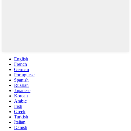
English
French
German
Portuguese
Spanish
Russian
Japanese
Korean
Arabic
Irish
Greek
Turkish
Italian
Danish