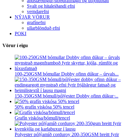
andstæðingur-stöðurafmagn og útfjólublátt
Svalt og hitaleiðandi efni
verndarefni
NÝJAR VÖRUR
grafínefni
ullarblönduð efni
POKI
Vörur í eigu
100-250GSM bómullar Dobby ofinn dúkur – úrvals...
150-350GSM bómull/pólýester Dobby ofinn dúkur ̵...
50% grafín viskósa 50% tencel
Grafín viskósa/bómull/tencel
Polyester pólýamíð corduroy 200-350GSM breitt fyrir