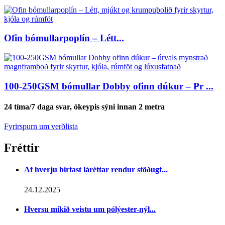
Ofin bómullarpoplín – Létt...
100-250GSM bómullar Dobby ofinn dúkur – Pr ...
24 tíma/7 daga svar, ókeypis sýni innan 2 metra
Fyrirspurn um verðlista
Fréttir
Af hverju birtast láréttar rendur stöðugt...
24.12.2025
Hversu mikið veistu um pólýester-nýl...