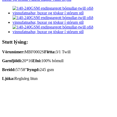
Stutt lýsing:
Vörunúmer:
MBF0002S
Flétta:
3/1 Twill
Garnfjöldi:
20*16
Efni:
100% bómull
Breidd:
57/58”
Þyngd:
245 gsm
Ljúka:
Regluleg litun