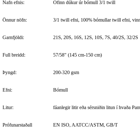
Nafn efnis:
Ofinn dúkur úr bómull 3/1 twill
Önnur nöfn:
3/1 twill efni, 100% bómullar twill efni, vin
Garnfjöldi:
21S, 20S, 16S, 12S, 10S, 7S, 40/2S, 32/2S
Full breidd:
57/58" (145 cm-150 cm)
Þyngd:
200-320 gsm
Efni:
Bómull
Litur:
fáanlegir litir eða sérsniðin litun í hvaða Pan
Prófunarstaðall
EN ISO, AATCC/ASTM, GB/T