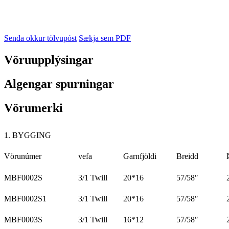
Senda okkur tölvupóst
Sækja sem PDF
Vöruupplýsingar
Algengar spurningar
Vörumerki
1. BYGGING
Vörunúmer
vefa
Garnfjöldi
Breidd
MBF0002S
3/1 Twill
20*16
57/58″
MBF0002S1
3/1 Twill
20*16
57/58″
MBF0003S
3/1 Twill
16*12
57/58″