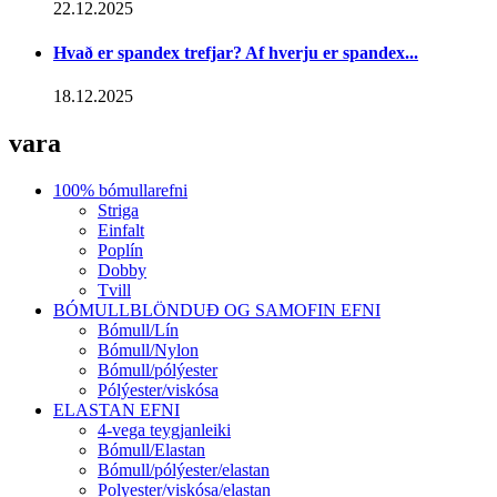
22.12.2025
Hvað er spandex trefjar? Af hverju er spandex...
18.12.2025
vara
100% bómullarefni
Striga
Einfalt
Poplín
Dobby
Tvill
BÓMULLBLÖNDUÐ OG SAMOFIN EFNI
Bómull/Lín
Bómull/Nylon
Bómull/pólýester
Pólýester/viskósa
ELASTAN EFNI
4-vega teygjanleiki
Bómull/Elastan
Bómull/pólýester/elastan
Polyester/viskósa/elastan