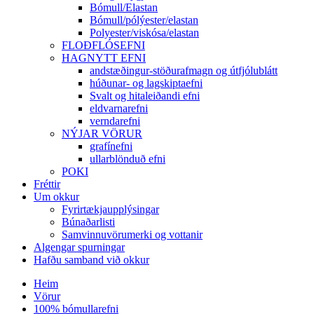
Bómull/Elastan
Bómull/pólýester/elastan
Polyester/viskósa/elastan
FLOÐFLÓSEFNI
HAGNYTT EFNI
andstæðingur-stöðurafmagn og útfjólublátt
húðunar- og lagskiptaefni
Svalt og hitaleiðandi efni
eldvarnarefni
verndarefni
NÝJAR VÖRUR
grafínefni
ullarblönduð efni
POKI
Fréttir
Um okkur
Fyrirtækjaupplýsingar
Búnaðarlisti
Samvinnuvörumerki og vottanir
Algengar spurningar
Hafðu samband við okkur
Heim
Vörur
100% bómullarefni