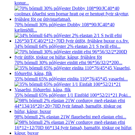
konur...
70% bómull 30% pólýester Dobby 108*90/JC40*40
kælimiðill...
34% bómull 64% pólýester 2% elastan 2/1 S twill efni...
70% bómull 30% pólýester einlitt efni 96*56/32/2*200...
35% bómull 65% pólýester einlita 110*76/45*45 vasaefni...
35% bómull 65% pólýester 1/1 Einföld 100*52/21*21 Poki...
98% bómull 2% elastan 21W flauelsefni með elastan efni...