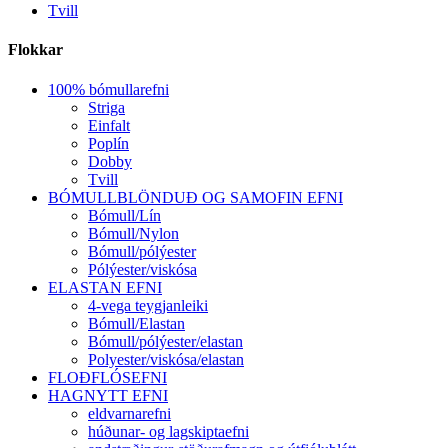
Tvill
Flokkar
100% bómullarefni
Striga
Einfalt
Poplín
Dobby
Tvill
BÓMULLBLÖNDUÐ OG SAMOFIN EFNI
Bómull/Lín
Bómull/Nylon
Bómull/pólýester
Pólýester/viskósa
ELASTAN EFNI
4-vega teygjanleiki
Bómull/Elastan
Bómull/pólýester/elastan
Polyester/viskósa/elastan
FLOÐFLÓSEFNI
HAGNYTT EFNI
eldvarnarefni
húðunar- og lagskiptaefni