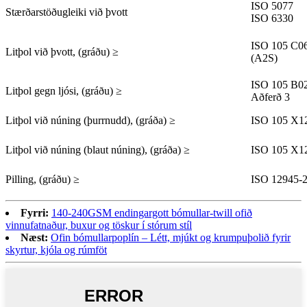
ISO 5077
Stærðarstöðugleiki við þvott
ISO 6330
ISO 105 C0
Litþol við þvott, (gráðu) ≥
(A2S)
ISO 105 B0
Litþol gegn ljósi, (gráðu) ≥
Aðferð 3
Litþol við núning (þurrnudd), (gráða) ≥
ISO 105 X1
Litþol við núning (blaut núning), (gráða) ≥
ISO 105 X1
Pilling, (gráðu) ≥
ISO 12945-
Fyrri:
140-240GSM endingargott bómullar-twill ofið
vinnufatnaður, buxur og töskur í stórum stíl
Næst:
Ofin bómullarpoplín – Létt, mjúkt og krumpuþolið fyrir
skyrtur, kjóla og rúmföt