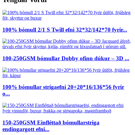
100% bómull 2/1 S Twill efni 32*32/142*70 fyrir...
100-250GSM bómullar Dobby ofinn dúkur – 3D ...
100% bómullar strigaefni 20+20*16/136*56 fyrir
o...
150-250GSM Einfléttað bómullarstriga
endingargott efni...