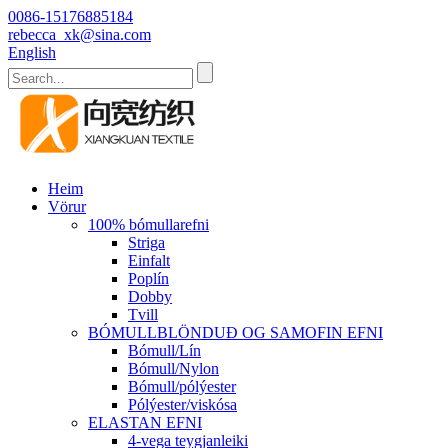
0086-15176885184
rebecca_xk@sina.com
English
Heim
Vörur
100% bómullarefni
Striga
Einfalt
Poplín
Dobby
Tvill
BÓMULLBLÖNDUÐ OG SAMOFIN EFNI
Bómull/Lín
Bómull/Nylon
Bómull/pólýester
Pólýester/viskósa
ELASTAN EFNI
4-vega teygjanleiki