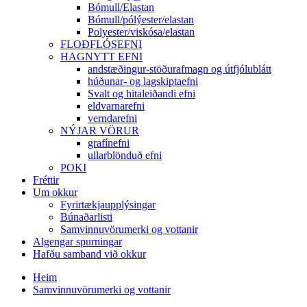
Bómull/Elastan
Bómull/pólýester/elastan
Polyester/viskósa/elastan
FLOÐFLÓSEFNI
HAGNYTT EFNI
andstæðingur-stöðurafmagn og útfjólublátt
húðunar- og lagskiptaefni
Svalt og hitaleiðandi efni
eldvarnarefni
verndarefni
NÝJAR VÖRUR
grafínefni
ullarblönduð efni
POKI
Fréttir
Um okkur
Fyrirtækjaupplýsingar
Búnaðarlisti
Samvinnuvörumerki og vottanir
Algengar spurningar
Hafðu samband við okkur
Heim
Samvinnuvörumerki og vottanir