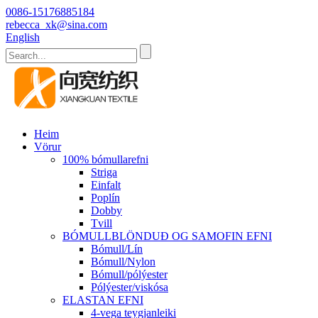
0086-15176885184
rebecca_xk@sina.com
English
Heim
Vörur
100% bómullarefni
Striga
Einfalt
Poplín
Dobby
Tvill
BÓMULLBLÖNDUÐ OG SAMOFIN EFNI
Bómull/Lín
Bómull/Nylon
Bómull/pólýester
Pólýester/viskósa
ELASTAN EFNI
4-vega teygjanleiki