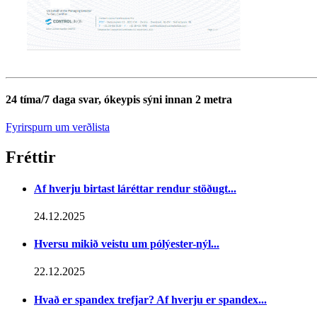
24 tíma/7 daga svar, ókeypis sýni innan 2 metra
Fyrirspurn um verðlista
Fréttir
Af hverju birtast láréttar rendur stöðugt...
24.12.2025
Hversu mikið veistu um pólýester-nýl...
22.12.2025
Hvað er spandex trefjar? Af hverju er spandex...