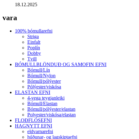
18.12.2025
vara
100% bómullarefni
Striga
Einfalt
Poplín
Dobby
Tvill
BÓMULLBLÖNDUÐ OG SAMOFIN EFNI
Bómull/Lín
Bómull/Nylon
Bómull/pólýester
Pólýester/viskósa
ELASTAN EFNI
4-vega teygjanleiki
Bómull/Elastan
Bómull/pólýester/elastan
Polyester/viskósa/elastan
FLOÐFLÓSEFNI
HAGNYTT EFNI
eldvarnarefni
húðunar- og lagskiptaefni